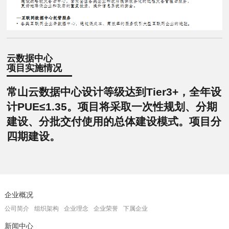
云数据中心
项目实施情况
常山云数据中心设计等级达到Tier3+，全年设
计PUE≤1.35。项目将采取一次性规划、分期
建设、分批交付使用的总体建设模式。项目分
四期建设。
企业概况
公司简介
组织架构
企业理念
企业荣誉
下属企业
新闻中心