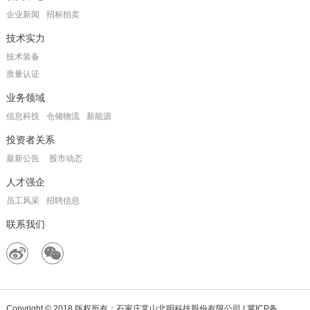
企业新闻
招标拍卖
技术实力
技术装备
质量认证
业务领域
信息科技
仓储物流
新能源
投资者关系
最新公告
股市动态
人才强企
员工风采
招聘信息
联系我们
Copyright © 2018 版权所有：石家庄常山北明科技股份有限公司 |
冀ICP备