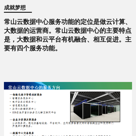
成就梦想
常山云数据中心服务功能的定位是做云计算、
大数据的运营商。常山云数据中心的主要特点
是，大数据和云平台有机融合、相互促进。主
要有四个服务功能。