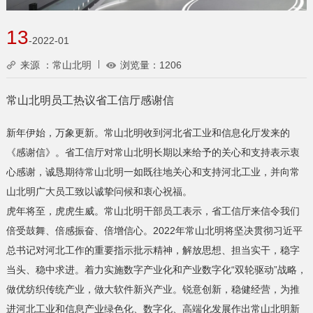
13
-2022-01
来源 ：常山北明
浏览量：
1206
常山北明员工热议省工信厅感谢信
新年伊始，万象更新。常山北明收到河北省工业和信息化厅发来的
《感谢信》。省工信厅对常山北明长期以来给予的关心和支持表示衷
心感谢，诚恳期待常山北明一如既往地关心和支持河北工业，并向常
山北明广大员工致以诚挚问候和衷心祝福。
虎年将至，虎虎生威。常山北明干部员工表示，省工信厅来信令我们
倍受鼓舞、倍感振奋、倍增信心。2022年常山北明将坚决贯彻习近平
总书记对河北工作的重要指示批示精神，解放思想、担当实干，稳字
当头、稳中求进。着力实施数字产业化和产业数字化“双轮驱动”战略，
做优纺织传统产业，做大软件新兴产业。锐意创新，稳健经营，为推
进河北工业和信息产业绿色化、数字化、高端化发展作出常山北明新