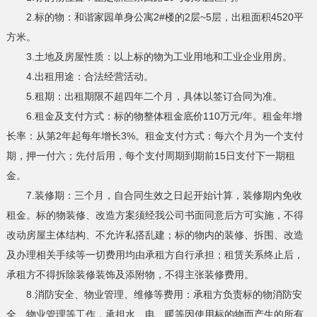
2.标的物：和谐家园单身公寓2#楼的2层~5层，出租面积4520平
方米。
3.土地及房屋性质：以上标的物为工业用地和工业企业用房。
4.出租用途：合法经营活动。
5.租期：出租期限不超四年二个月，具体以签订合同为准。
6.租金及支付方式：标的物整体租金底价110万元/年。租金年增
长率：从第2年起每年增长3%。租金支付方式：每六个月为一个支付
期，押一付六；先付后用，每个支付周期到期前15日支付下一期租
金。
7.装修期：三个月，自合同生效之日起开始计算，装修期内免收
租金。标的物装修、改造方案须经我公司书面同意后方可实施，不得
改动房屋主体结构、不允许私搭乱建；标的物内的装修、拆围、改造
及办理相关手续等一切费用均由承租方自行承担；租赁关系终止后，
承租方不得拆除装修装饰及添附物，不得主张装修费用。
8.消防安全、物业管理、维修等费用：承租方负责标的物消防安
全、物业管理等工作，承担水、电、暖等因使用标的物而产生的所有