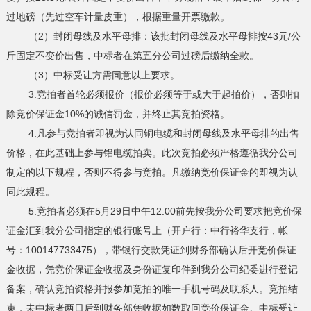
过地磅（先过空车计量皮重），根据重量开票缴款。
（2）封闭母线及水平母排：该批封闭母线及水平母排按43元/公
斤固定不变价出售，中标者在第五分公司过磅后缴纳全款。
（3）中标受让方需同意以上要求。
3.竞拍者首轮必须报价（报价必须等于或大于起拍价），否则扣
除竞价保证金10%的诚信罚金，并终止其竞拍资格。
4.凡参与竞拍者即视为认同铜电缆和封闭母线及水平母排的出售
价格，在此基础上参与铝电缆拍卖。此次竞拍必须严格遵循我分公司
制定的以下规程，否则不得参与竞拍。凡缴纳竞价保证金的即视为认
同此规程。
5.竞拍者必须在5月29日中午12:00前先按我分公司要求把竞价保
证金汇到我分公司指定的银行账号上（开户行：中行裕华支行，帐
号：100147733475），带银行交款凭证到财务部确认后开竞价保证
金收据，凭竞价保证金收据及身份证复印件到我分公司纪委进行登记
备案，确认竞拍资格并报参加竞拍的唯一手机号码及联系人。竞拍结
束，未中标者两日后到财务部凭收据如数取回竞价保证金。中标受让