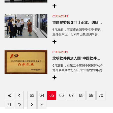
北明总部召开，肖荣智董事长听取所
属企业主要负责人述职
01/07/2019
市国资委领导问计企业、调研督导“4+4”产业发展
6月28日，石家庄市国资委党委书记、
主任张军卫一行到常山集团调研督
导“4+4”产业发展，对企业项目建设进
行现场调度，问需于企，问计于企，
助力企业发展
01/07/2019
北明软件再次入围“中国软件和信息技术服务综合竞争力百强企业”榜单
6月28日，在第二十三届中国国际软件
博览会期间举行“2019中国软件和信息
技术服务综合竞争力百强企业发布
会”，常山北明全资子公司北明软件有
限公司荣登百强榜第45位，比上届提
升了13位。
63
64
65
66
67
68
69
70
71
72