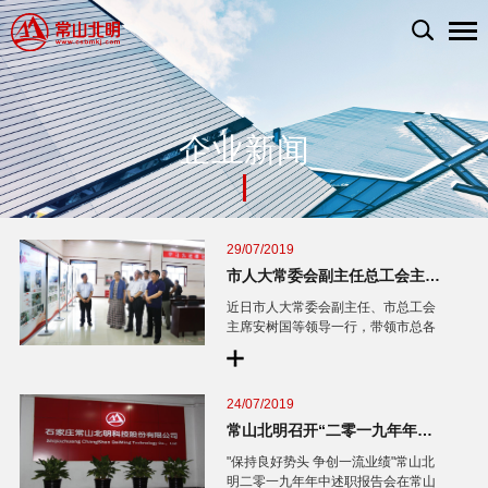
企业新闻
29/07/2019
市人大常委会副主任总工会主席安树国带队到常山北明观摩
近日市人大常委会副主任、市总工会
主席安树国等领导一行，带领市总各
产业工会及市总直属企业工会40余名
工会主席到常山北明正定园区观摩，
常山集团及常山北明党委书记、董事
24/07/2019
长肖荣智等领导接待并陪同
常山北明召开“二零一九年年中述职报告会"
"保持良好势头 争创一流业绩"常山北
明二零一九年年中述职报告会在常山